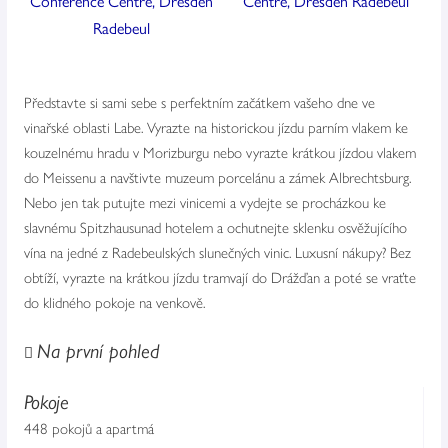
Představte si sami sebe s perfektním začátkem vašeho dne ve
vinařské oblasti Labe. Vyrazte na historickou jízdu parním vlakem ke
kouzelnému hradu v Morizburgu nebo vyrazte krátkou jízdou vlakem
do Meissenu a navštivte muzeum porcelánu a zámek Albrechtsburg.
Nebo jen tak putujte mezi vinicemi a vydejte se procházkou ke
slavnému Spitzhausunad hotelem a ochutnejte sklenku osvěžujícího
vína na jedné z Radebeulských slunečných vinic. Luxusní nákupy? Bez
obtíží, vyrazte na krátkou jízdu tramvají do Drážďan a poté se vraťte
do klidného pokoje na venkově.
Na první pohled
Pokoje
448 pokojů a apartmá