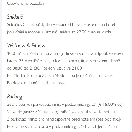
Otevřena na požádání
Snídaně
Snídaňový bufet každý den vrestauraci Nizza. Hosté mimo hotel
jsou vítáni a mohou si užít naší snídani za 22.00 euro na osobu.
Wellness & Fitness
1000m² Blu Motion Spa zahrnuje: finskou saunu, whirlpool, venkovní
bazén, 25m vnitřní bazén, relaxační plochu, fitness otevřeno denně
od 08:30 do 21:30. Poslední vstup ve 21:00.
Blu Motion Spa: Použití Blu Motion Spa je možné za poplatek.
Poplatek je nutné uhradit na místě.
Parking
360 placených parkovacích míst v podzemních garáží (€ 16,00/ noc)
Vjezd do garáže z “Gutenbergstraße”, vedlejší ulice vedle hotelu
3 parkovací místo pro handicapované před hotelem (bez poplatku).
Bezplatné stání pro kola v podzemních garážích a nabíjecí zařízení