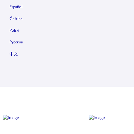
Español
Čeština
Polski
Pусский
中文