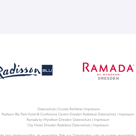
Datenschutz
Cookie Richtlinie
Impressum
Radisson Blu Park Hotel & Conference Centre Dresden Radebeul:
Datenschutz
|
Impressum
Ramada by Wyndham Dresden:
Datenschutz
|
Impressum
City Hotel, Dresden Radebeul:
Datenschutz
|
Impressum
ite sind urheberrechtlich, als wesentliche Teile von Datenbanken oder als sonstige gewerbliche