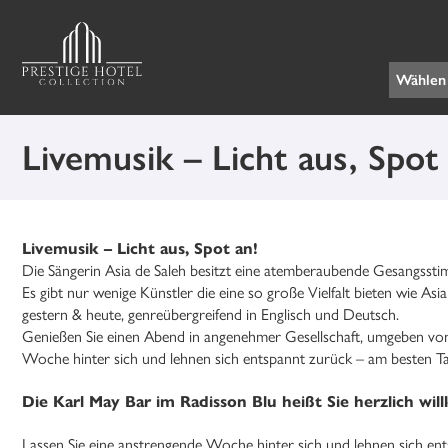
Livemusik – Licht aus, Spot
Livemusik
–
Licht aus, Spot an!
Die Sängerin Asia de Saleh besitzt eine atemberaubende
Gesangsstim
Es gibt nur wenige Künstler die eine so große Vielfalt bieten wie Asia
gestern & heute,
genreübergreifend in Englisch und Deutsch.
Genießen Sie einen Abend in angenehmer Gesellschaft, umgeben vo
Woche
hinter sich und lehnen sich entspannt zurück – am besten 
Die Karl May Bar im Radisson Blu heißt Sie he
rzlich wi
Lassen Sie eine anstrengende Woche hinter sich und lehnen sich ent