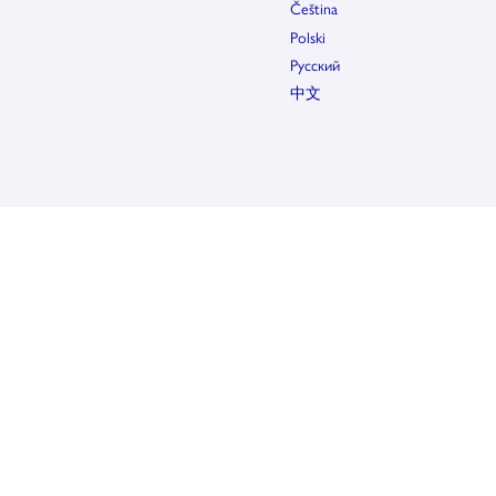
Čeština
Polski
Pусский
中文