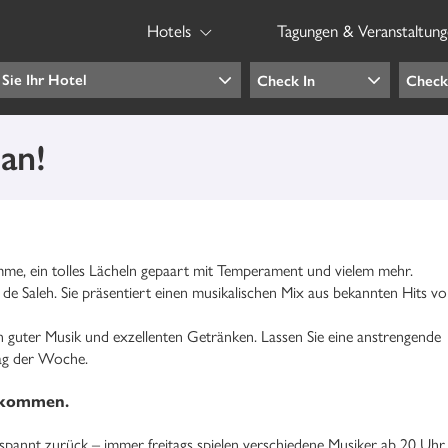
Hotels
Tagungen & Veranstaltun
 an!
me, ein tolles Lächeln gepaart mit Temperament
und vielem mehr.
 de Saleh. Sie
präsentiert einen musikalischen Mix aus bekannten Hits v
n guter
Musik und exzellenten Getränken. Lassen Sie eine anstrengende
Tag der Woche.
llkommen
.
spannt zurück – immer freitags spielen verschiedene Musiker ab 20 Uhr 