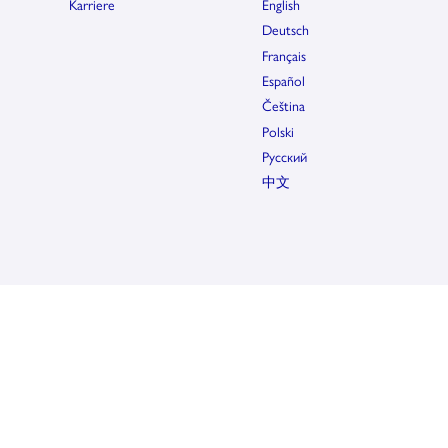
Karriere
English
Deutsch
Français
Español
Čeština
Polski
Pусский
中文